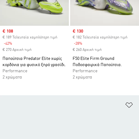
Sale price
€ 108
Sale price
€ 130
€ 189 Τελευταία χαμηλότερη τιμή
€ 182 Τελευταία χαμηλότερη τιμή
-42%
Discount
-28%
Discount
€ 270 Αρχική τιμή
€ 260 Αρχική τιμή
Παπούτσια Predator Elite χωρίς
F50 Elite Firm Ground
κορδόνια για φυσικό ξηρό γρασίδι.
Ποδοσφαιρικά Παπούτσια.
Performance
Performance
2 χρώματα
2 χρώματα
Πρ