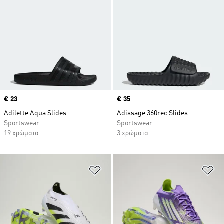
Price
€ 23
Price
€ 35
Adilette Aqua Slides
Adissage 360rec Slides
Sportswear
Sportswear
19 χρώματα
3 χρώματα
Προσθήκη στη Λίστα Επιθυμιών
Πρ