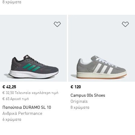
8 χρώματα
Προσθήκη στη Λίστα Επιθυμιών
Πρ
Current price
€ 42,25
Price
€ 120
€ 32,50 Τελευταία χαμηλότερη τιμή
Campus 00s Shoes
€ 65 Αρχική τιμή
Originals
Παπούτσια DURAMO SL 10
8 χρώματα
Ανδρικά Performance
6 χρώματα