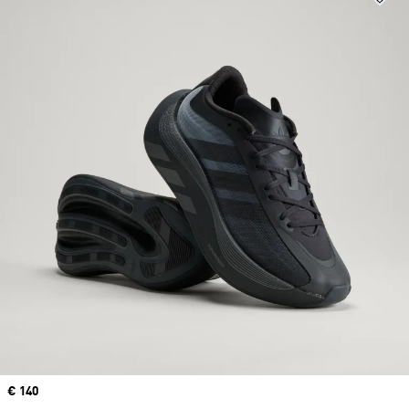
Price
€ 140