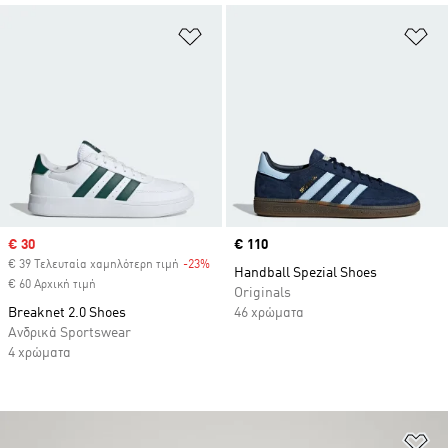
Προσθήκη στη Λίστα Επιθυμιών
Πρ
Sale price
€ 30
Price
€ 110
€ 39 Τελευταία χαμηλότερη τιμή
-23%
Discount
Handball Spezial Shoes
€ 60 Αρχική τιμή
Originals
Breaknet 2.0 Shoes
46 χρώματα
Ανδρικά Sportswear
4 χρώματα
Πρ