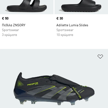
Price
€ 50
Price
€ 30
Πέδιλα ZNSORY
Adilette Lumia Slides
Sportswear
Sportswear
3 χρώματα
10 χρώματα
Πρ