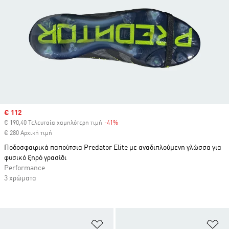
Sale price
€ 112
€ 190,40 Τελευταία χαμηλότερη τιμή
-41%
Discount
€ 280 Αρχική τιμή
Ποδοσφαιρικά παπούτσια Predator Elite με αναδιπλούμενη γλώσσα για
φυσικό ξηρό γρασίδι
Performance
3 χρώματα
Προσθήκη στη Λίστα Επιθυμιών
Πρ