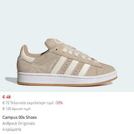
Sale price
€ 48
€ 72 Τελευταία χαμηλότερη τιμή
-33%
Discount
€ 120 Αρχική τιμή
Campus 00s Shoes
Ανδρικά Originals
4 χρώματα