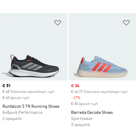
Προσθήκη στη Λίστα Επιθυμιών
Πρ
Current price
€ 51
Sale price
€ 34
€ 48 Τελευταία χαμηλότερη τιμή
€ 46,75 Τελευταία χαμηλότερη τιμή
€ 60 Αρχική τιμή
-27%
Discount
€ 85 Αρχική τιμή
Runfalcon 5 TR Running Shoes
Ανδρικά Performance
Barreda Decode Shoes
2 χρώματα
Sportswear
2 χρώματα