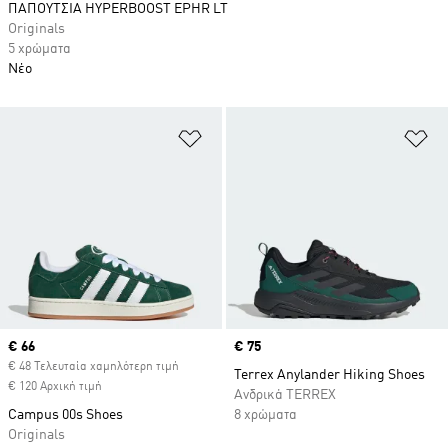
ΠΑΠΟΥΤΣΙΑ HYPERBOOST EPHR LT
Originals
5 χρώματα
Νέο
Προσθήκη στη Λίστα Επιθυμιών
Πρ
Current price
€ 66
Price
€ 75
€ 48 Τελευταία χαμηλότερη τιμή
Terrex Anylander Hiking Shoes
€ 120 Αρχική τιμή
Ανδρικά TERREX
Campus 00s Shoes
8 χρώματα
Originals