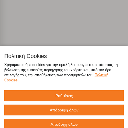
Απολύτως απαραίτητα cookies
Πάντα Ενεργό
Αποθήκευση ρυθμίσεων
Απόρριψη όλων
Αποδοχή όλων
Πολιτική Cookies
Τηλέφωνα Επικοινωνίας Κεντρικών Γραφείων:
Χρησιμοποιούμε cookies για την ομαλή λειτουργία του ιστότοπου, τη
800 117 7777
(μόνο από σταθερό, χωρίς χρέωση),
214 100 9999
(αστική
βελτίωση της εμπειρίας περιήγησης του χρήστη και, υπό τον όρο
χρέωση)
επιλογής του, την αποθήκευση των προτιμήσεών του.
Πολιτική
Cookies.
emarket@sklavenitis.gr
Ρυθμίσεις
Απαντήσεις σε συχνές ερωτήσεις
τόσο φθηνά όσο πουθενά
Απόρριψη όλων
Αποδοχή όλων