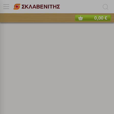
0,00 €
Πολλαπλή αναζήτηση
Χρησιμοποιήστε τη για πιο γρήγορη αναζήτηση
προϊόντων.
Γράψτε τα προϊόντα που επιθυμείτε, με κόμμα ανάμεσά
τους, και κάντε κλικ στο κουμπί "Αναζήτηση". Θα
Ρυθμίσεις Cookies
εμφανιστούν αποτελέσματα από όλες τις Κατηγορίες και
για κάθε προϊόν.
Ενημέρωση
Κατά την απλή περιήγηση ή/και χρήση του ιστότοπου συλλέγουμε
αυτόματα δεδομένα σύνδεσης και πληροφορίες σχετικές με την
περιήγησή σας, οι οποίες είναι μη εξατομικευμένες και σπάνια