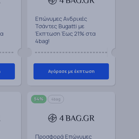
Επώνυμες Aνδρικές
Τσάντες Bugatti με
τα
Έκπτωση Έως 21% στα
4bag!
η
Αγόρασε με έκπτωση
54%
4bag
Προσφορά Επώνυμες