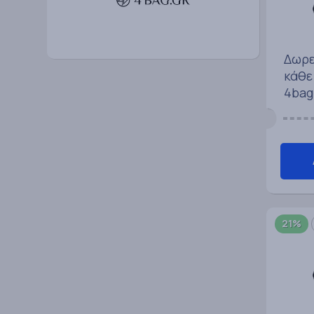
Δωρε
κάθε
4bag
21%