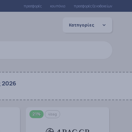
προσφορές
κουπόνια
προσφορές ξενοδοχείων
Κατηγορίες
ς 2026
21%
4bag