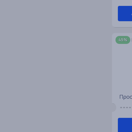
45%
Προσ