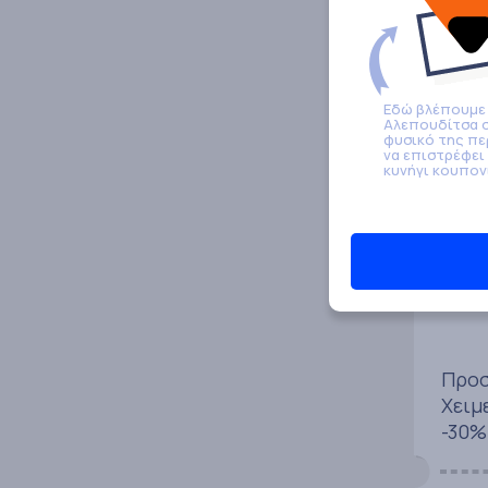
του 
Εδώ βλέπουμε
Αλεπουδίτσα 
φυσικό της πε
να επιστρέφει
κυνήγι κουπον
30%
Προσ
Χειμ
-30%