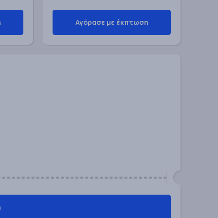
η
Αγόρασε με έκπτωση
η