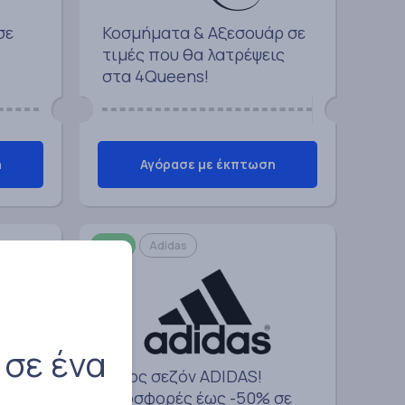
σε
Κοσμήματα & Αξεσουάρ σε
τιμές που θα λατρέψεις
στα 4Queens!
η
Αγόρασε με έκπτωση
50%
Adidas
 σε ένα
 με
Τέλος σεζόν ADIDAS!
Προσφορές έως -50% σε