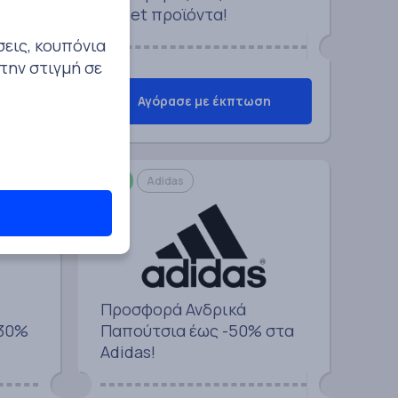
S!
outlet προϊόντα!
σεις, κουπόνια
την στιγμή σε
η
Αγόρασε με έκπτωση
50%
Adidas
Προσφορά Ανδρικά
-30%
Παπούτσια έως -50% στα
Adidas!