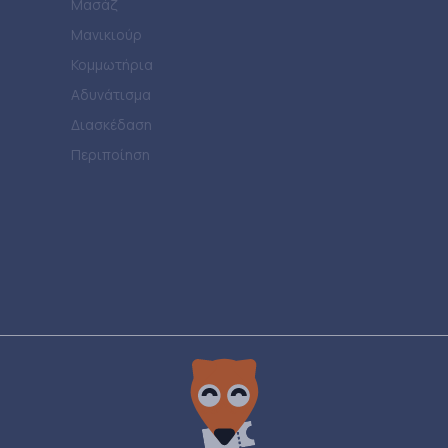
Μασάζ
Μανικιούρ
Κομμωτήρια
Αδυνάτισμα
Διασκέδαση
Περιποίηση