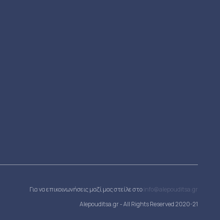
Για να επικοινωνήσεις μαζί μας στείλε στο
info@alepouditsa.gr
Alepouditsa.gr - All Rights Reserved 2020-21