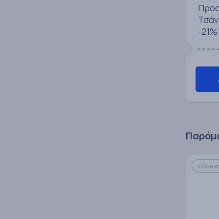
Προσ
Τσάν
-21%
Παρόμο
4Quee