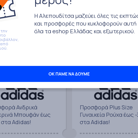
4queens!
newsletter της ADIDA
Η Αλεπουδίτσα μαζεύει όλες τις εκπτώ
και προσφορές που κυκλοφορούν αυτή 
όλα τα eshop Ελλάδας και εξωτερικού.
 την
Αγόρασε με έκπτωση
Αγόρασε με έκπτωσ
στο
ριβάλλον,
 από
ιού.
30%
Adidas
Adidas
ΟΚ ΠΑΜΕ ΝΑ ΔΟΥΜΕ
φορά Ανδρικά
Προσφορά Plus Size
ερινά Μπουφάν έως
Γυναικεία Ρούχα έως 
 στα Adidas!
στα Adidas!