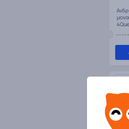
Ανδρ
μονα
4Que
4Quee
Ανακ
καιν