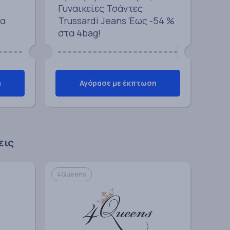
Γυναικείες Τσάντες
τα
Trussardi Jeans Έως -54 %
στα 4bag!
η
Αγόρασε με έκπτωση
εις
4Queens