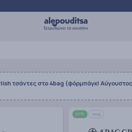
ylish τσάντες στο 4bag (φόρμπάγκ! Αύγουστο
!
60%
4bag