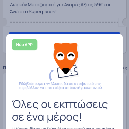
Δωρεάν Μεταφορικά για Αγορές Αξίας 59€ και
Άνω στο Superpanes!
Αγόρασε με έκπτωση
Νέο APP
Παρόμοιοι εκπτωτικοί κωδικοί, κουπόνια και εκπτώσεις
50%
ΑΒ Βασιλόπουλος
Εδώ βλέπουμε την Αλεπουδίτσα στο φυσικό της
περιβάλλον, να επιστρέφει από κυνήγι κουπονιού.
Όλες οι εκπτώσεις
σε ένα μέρος!
Η Αλεπουδίτσα μαζεύει όλες τις εκπτώσεις, κουπόνια