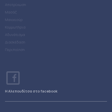
Αποτρίχωση
Μασάζ
Μανικιούρ
Κομμωτήρια
Αδυνάτισμα
Διασκέδαση
Περιποίηση
Η Αλεπουδίτσα στο facebook