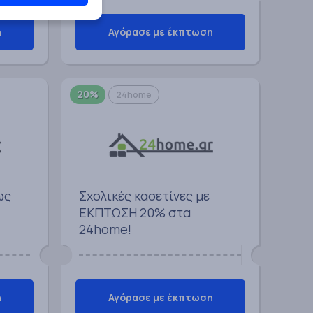
η
Αγόρασε με έκπτωση
20%
24home
ως
Σχολικές κασετίνες με
ΕΚΠΤΩΣΗ 20% στα
24home!
η
Αγόρασε με έκπτωση