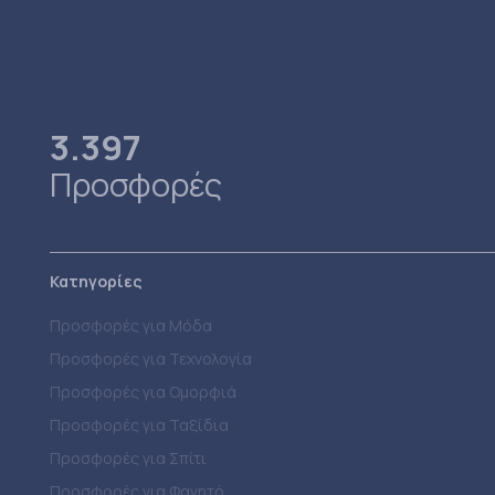
3.397
Προσφορές
Κατηγορίες
Προσφορές για Μόδα
Προσφορές για Τεχνολογία
Προσφορές για Ομορφιά
Προσφορές για Ταξίδια
Προσφορές για Σπίτι
Προσφορές για Φαγητό