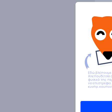
Έκπτ
extra
Εδώ βλέπουμε
Αλεπουδίτσα 
φυσικό της πε
Εκπτ
να επιστρέφει
Προσ
κυνήγι κουπον
ΕΠΙΠ
24ho