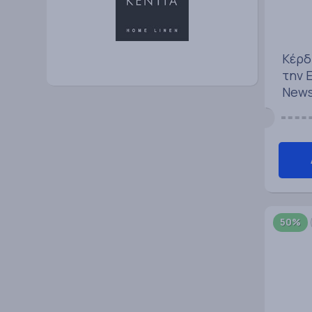
Κέρδ
την 
News
50%