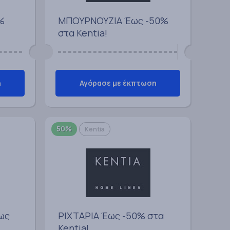
%
ΜΠΟΥΡΝΟΥΖΙΑ Έως -50%
στα Kentia!
η
Αγόρασε με έκπτωση
50%
Kentia
ως
ΡΙΧΤΑΡΙΑ Έως -50% στα
Kentia!