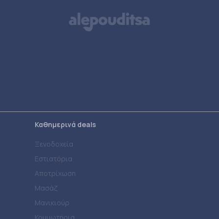
Καθημερινά deals
Ξενοδοχεία
Εστιατόρια
Αποτρίχωση
Μασάζ
Μανικιούρ
Κομμωτήρια