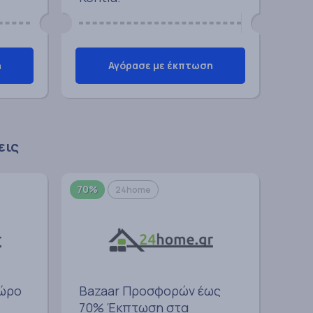
η
Αγόρασε με έκπτωση
εις
70%
24home
Δώρο
Bazaar Προσφορών έως
70% Έκπτωση στα