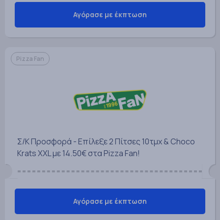
Αγόρασε με έκπτωση
Pizza Fan
Σ/Κ Προσφορά - Επίλεξε 2 Πίτσες 10τμχ & Choco
Krats XXL με 14.50€ στα Pizza Fan!
Αγόρασε με έκπτωση