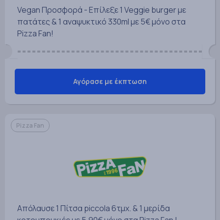
Vegan Προσφορά - Επίλεξε 1 Veggie burger με
πατάτες & 1 αναψυκτικό 330ml με 5€ μόνο στα
Pizza Fan!
Αγόρασε με έκπτωση
Pizza Fan
Απόλαυσε 1 Πίτσα piccola 6τμχ. & 1 μερίδα
κοτομπουκιές με 5.90€ μόνο στα Pizza Fan !