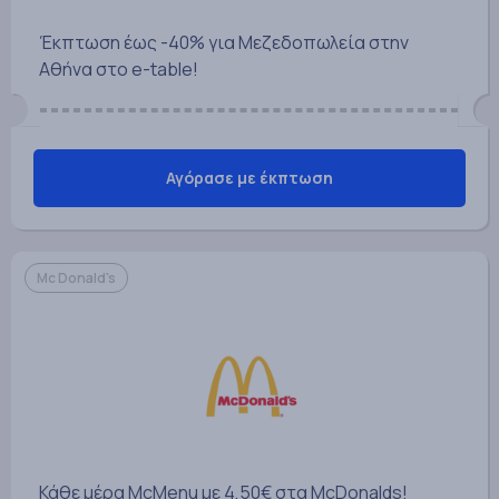
Έκπτωση έως -40% για Μεζεδοπωλεία στην
Αθήνα στο e-table!
Αγόρασε με έκπτωση
Mc Donald's
Κάθε μέρα McMenu με 4,50€ στα McDonalds!