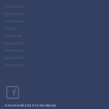
Ξενοδοχεία
Εστιατόρια
Αποτρίχωση
Μασάζ
Μανικιούρ
Κομμωτήρια
Αδυνάτισμα
Διασκέδαση
Περιποίηση
Η Αλεπουδίτσα στο facebook