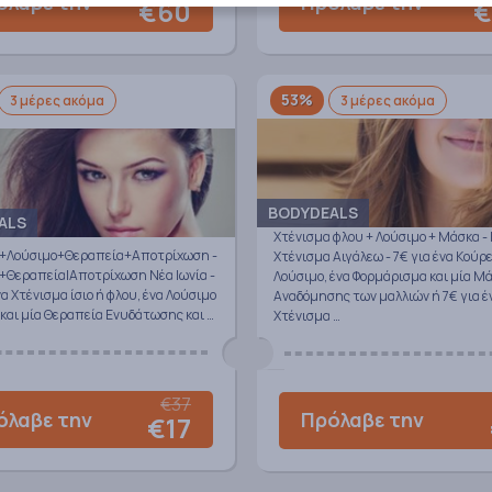
όλαβε την
Πρόλαβε την
€60
€
53%
3 μέρες ακόμα
3 μέρες ακόμα
BODYDEALS
ALS
Χτένισμα φλου + Λούσιμο + Μάσκα -
+Λούσιμο+Θεραπεία+Αποτρίχωση -
Χτένισμα Αιγάλεω - 7€ για ένα Κούρ
+Θεραπεία|Αποτρίχωση Νέα Ιωνία -
Λούσιμο, ένα Φορμάρισμα και μία Μ
να Χτένισμα ίσιο ή φλου, ένα Λούσιμο
Αναδόμησης των μαλλιών ή 7€ για έ
και μία Θεραπεία Ενυδάτωσης και …
Χτένισμα …
€37
όλαβε την
Πρόλαβε την
€17