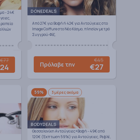
DONEDEALS
μα - 24€
γειες,
Από 27€ για Βαφή ή 42€ για Ανταύγειες στο
Θεραπεία
Image Coiffure στο Νέο Κόσμο, πλησίον μετρό
αλλιών
Συγγρού-Φίξ.
€45
€77
Πρόλαβε την
€27
24
59%
3 μέρες ακόμα
BODYDEALS
Θεσσαλονίκη Ανταύγειες+Βαφή - 49€ από
120€ (Έκπτωση 59%) για Ανταύγειες, Ρεφλέ,