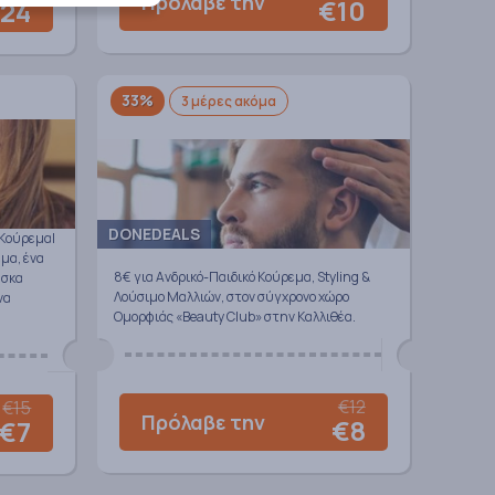
Πρόλαβε την
€10
24
33%
3 μέρες ακόμα
DONEDEALS
 Κούρεμα|
εμα, ένα
8€ για Ανδρικό-Παιδικό Κούρεμα, Styling &
άσκα
Λούσιμο Μαλλιών, στον σύγχρονο χώρο
να
Ομορφιάς «Beauty Club» στην Καλλιθέα.
€12
€15
Πρόλαβε την
€8
€7