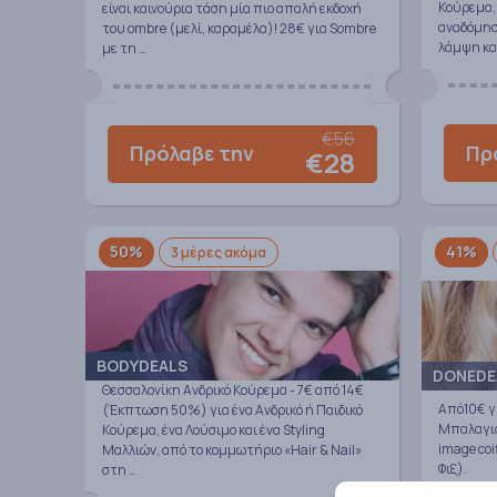
Κούρεμα, 
είναι καινούρια τάση μία πιο απαλή εκδοχή
αναδόμησ
του ombre (μελί, καραμέλα)! 28€ για Sombre
λάμψη και
με τη …
€56
Πρ
Πρόλαβε την
€28
50%
41%
3 μέρες ακόμα
BODYDEALS
DONEDE
Θεσσαλονίκη Ανδρικό Κούρεμα - 7€ από 14€
Από10€ γι
(Έκπτωση 50%) για ένα Ανδρικό ή Παιδικό
Μπαλαγιά
Κούρεμα, ένα Λούσιμο και ένα Styling
image co
Μαλλιών, από το κομμωτήριο «Hair & Nail»
Φιξ).
στη …