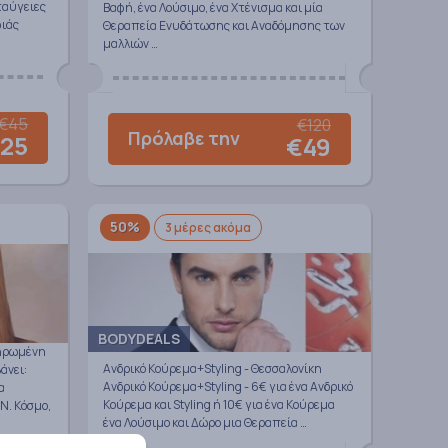
ταύγειες
Βαφή, ένα Λούσιμο, ένα Χτένισμα και μία
φιάς
Θεραπεία Ενυδάτωσης και Αναδόμησης των
μαλλιών …
€45
€120
Πρόλαβε την
25
€49
50%
3 μέρες ακόμα
BODYDEALS
ληρωμένη
Ανδρικό Κούρεμα+Styling - Θεσσαλονίκη
άνει:
Ανδρικό Κούρεμα+Styling - 6€ για ένα Ανδρικό
α
Κούρεμα και Styling ή 10€ για ένα Κούρεμα
Ν. Κόσμο,
ένα Λούσιμο και Δώρο μια Θεραπεία …