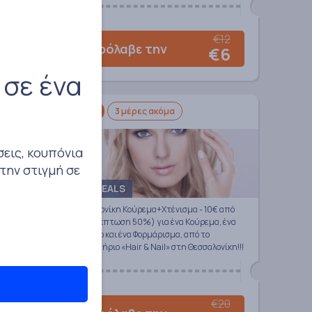
€12
€40
Πρόλαβε την
€6
22
 σε ένα
50%
3 μέρες ακόμα
σεις, κουπόνια
την στιγμή σε
BODYDEALS
πό 50€
Θεσσαλονίκη Κούρεμα+Xτένισμα - 10€ από
ένα
20€ (Έκπτωση 50%) για ένα Κούρεμα, ένα
α
Λούσιμο και ένα Φορμάρισμα, από το
κομμωτήριο «Hair & Nail» στη Θεσσαλονίκη!!!
€20
€50