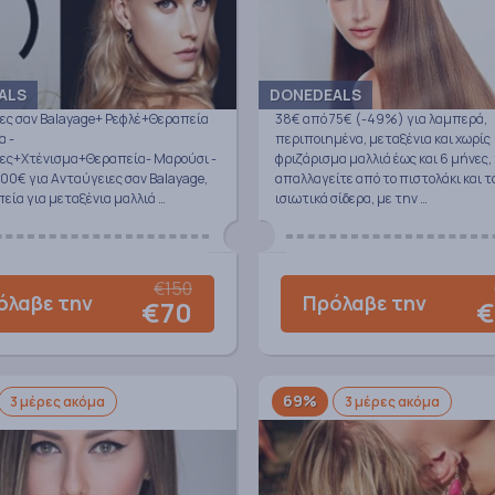
ALS
DONEDEALS
ες σαν Balayage+ Ρεφλέ+Θεραπεία
38€ από 75€ (-49%) για λαμπερά,
α -
περιποιημένα, μεταξένια και χωρίς
ες+Χτένισμα+Θεραπεία- Μαρούσι -
φριζάρισμα μαλλιά έως και 6 μήνες, 
00€ για Ανταύγειες σαν Balayage,
απαλλαγείτε από το πιστολάκι και τ
εία για μεταξένια μαλλιά …
ισιωτικά σίδερα, με την …
€150
όλαβε την
Πρόλαβε την
€70
€
69%
3 μέρες ακόμα
3 μέρες ακόμα