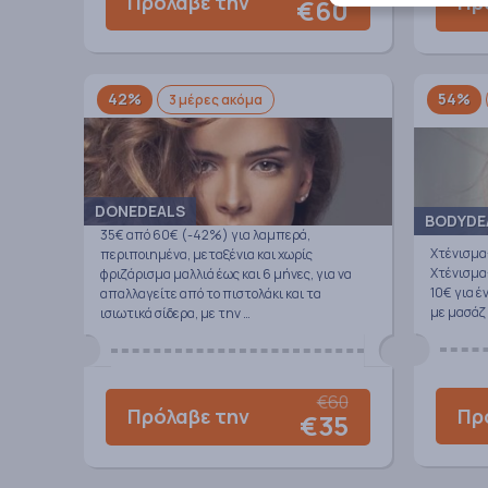
Πρόλαβε την
Πρ
€60
42%
54%
3 μέρες ακόμα
DONEDEALS
BODYDE
35€ από 60€ (-42%) για λαμπερά,
Χτένισμα
περιποιημένα, μεταξένια και χωρίς
Χτένισμα
φριζάρισμα μαλλιά έως και 6 μήνες, για να
10€ για έ
απαλλαγείτε από το πιστολάκι και τα
με μασάζ 
ισιωτικά σίδερα, με την …
€60
Πρ
Πρόλαβε την
€35