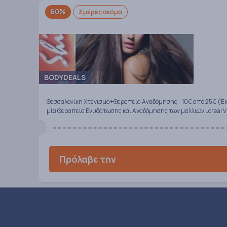
60%
3 μέρες ακόμα
BODYDEALS
Θεσσαλονίκη Χτένισμα+Θεραπεία Αναδόμησης - 10€ από 25€ (Έ
μία Θεραπεία Ενυδάτωσης και Αναδόμησης των μαλλιών Loreal Vi
Πρόλαβε την