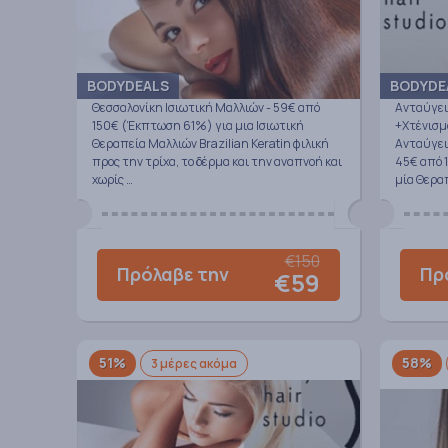
BODYDEALS
BODYDE
Θεσσαλονίκη Ισιωτική Μαλλιών - 59€ από
Ανταύγει
150€ (Έκπτωση 61%) για μια Ισιωτική
+Χτένισμ
Θεραπεία Μαλλιών Brazilian Keratin φιλική
Ανταύγει
προς την τρίχα, το δέρμα και την αναπνοή και
45€ από 1
χωρίς …
μία Θεραπ
€150
Πρόλαβε την
Πρ
€59
51%
58%
3 μέρες ακόμα