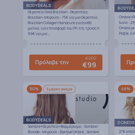
BODYDEALS
BODYDE
Θεραπεία Gold Brazilian - Θεραπείες
Ombre+Ρε
Brazilian-Μαρούσι - 75€ για μια Θεραπεία
Ιωνία - 
Brazilian Collagen Nanocure για ξανθά
Ombre με 
μαλλιά, για επαναφορά του Ph της τρίχας ή
Ρεφλέ, έν
99€ για μια …
€200
Πρ
Πρόλαβε την
€99
50%
46%
3 μέρες ακόμα
BODYDEALS
DONEDE
Sombre+Θεραπεία+Φορμάρισμα - Sombre |
27€ από 5
Bronde - Μαρούσι - Bye bye Ombré… Sombre