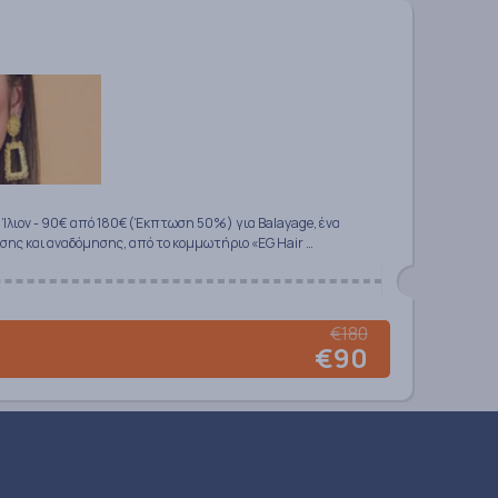
 Ίλιον - 90€ από 180€(Έκπτωση 50%) για Balayage, ένα
σης και αναδόμησης, από το κομμωτήριο «EG Hair …
€180
€90