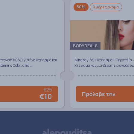
50%
3 μέρες ακόμα
BODYDEALS
κπτωση 60%) για ένα Χτένισμα και
Μπαλαγιάζ + Χτένισμα + Θεραπεία -
tamino Color, από …
Χτένισμα και μια Θεραπεία ενυδάτω
€25
Πρόλαβε την
€10