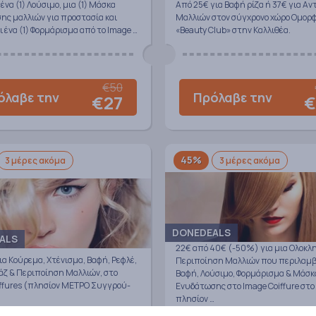
ένα (1) Λούσιμο, μια (1) Μάσκα
Από 25€ για Βαφή ρίζα ή 37€ για Αν
ης μαλλιών για προστασία και
Μαλλιών στον σύγχρονο χώρο Ομορ
 ένα (1) Φορμάρισμα από το Image …
«Beauty Club» στην Καλλιθέα.
€50
όλαβε την
Πρόλαβε την
€27
€
45%
3 μέρες ακόμα
3 μέρες ακόμα
DONEDEALS
ALS
22€ από 40€ (-50%) για μια Ολοκ
α Κούρεμα, Χτένισμα, Βαφή, Ρεφλέ,
Περιποίηση Μαλλιών που περιλαμβ
ζ & Περιποίηση Μαλλιών, στο
Βαφή, Λούσιμο, Φορμάρισμα & Μάσκ
iffures (πλησίον ΜΕΤΡΟ Συγγρού-
Ενυδάτωσης στο Image Coiffure στο 
πλησίον …