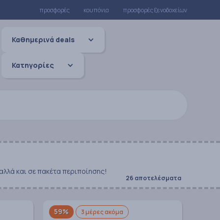
προσφορές
κουπόνια
προσφορές ξενοδοχείων
Καθημερινά deals
Κατηγορίες
αλλά και σε πακέτα περιποίησης!
26 αποτελέσματα
59%
3 μέρες ακόμα