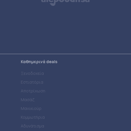
Καθημερινά deals
Ξενοδοχεία
Εστιατόρια
Αποτρίχωση
Μασάζ
Μανικιούρ
Κομμωτήρια
Αδυνάτισμα