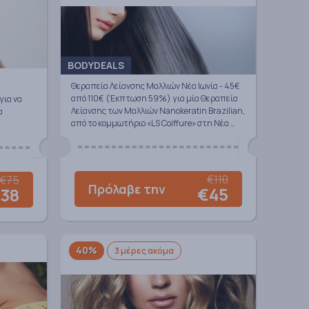
BODYDEALS
Θεραπεία Λείανσης Mαλλιών Νέα Ιωνία - 45€
από 110€ (Έκπτωση 59%) για μία Θεραπεία
για να
Λείανσης των Mαλλιών Nanokeratin Brazilian,
α
από το κομμωτήριο «LS Coiffure» στη Νέα …
€110
€75
Πρόλαβε την
€45
38
40%
3 μέρες ακόμα