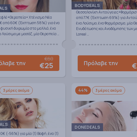
BODYDEALS
ALS
Θεσσαλονίκη Ανταύγειες+Φορμάρισ
φλέ+Θεραπεία+ Χτένισμα Νέα
από 77€ (Έκπτωση 69%) για Ανταύ
25€ από 60€ (Έκπτωση 58%) για ένα
ένα Λούσιμο, ένα Φορμάρισμα, μία 
φυσική διχρωμία στα μαλλιά, ένα
Ενυδάτωσης και Αναδόμησης των μ
α Λούσιμο με μασάζ, μία Θεραπεία …
Loreal …
€60
όλαβε την
Πρόλαβε την
€25
€
44%
3 μέρες ακόμα
3 μέρες ακόμα
ALS
DONEDEALS
0€ (-56%) για μία (1) Βαφή, ένα (1)