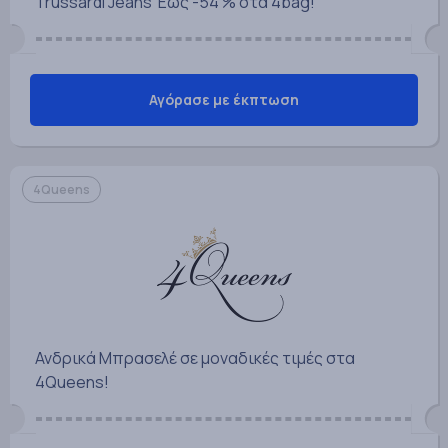
Trussardi Jeans Έως -54 % στα 4bag!
Αγόρασε με έκπτωση
4Queens
Ανδρικά Μπρασελέ σε μοναδικές τιμές στα
4Queens!