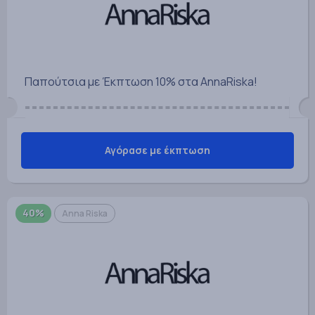
Παπούτσια με Έκπτωση 10% στα AnnaRiska!
Αγόρασε με έκπτωση
40%
Anna Riska