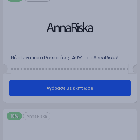
Νέα Γυναικεία Ρούχα έως -40% στα AnnaRiska!
Αγόρασε με έκπτωση
10%
Anna Riska