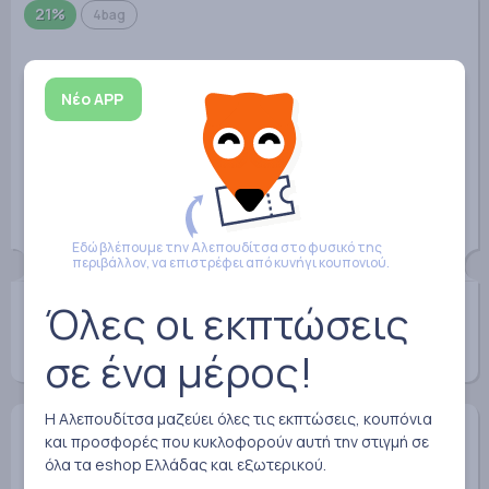
21%
4bag
Νέο APP
Επώνυμες Aνδρικές Τσάντες Bugatti με Έκπτωση
Έως 21% στα 4bag!
Εδώ βλέπουμε την Αλεπουδίτσα στο φυσικό της
περιβάλλον, να επιστρέφει από κυνήγι κουπονιού.
Όλες οι εκπτώσεις
Αγόρασε με έκπτωση
σε ένα μέρος!
Η Αλεπουδίτσα μαζεύει όλες τις εκπτώσεις, κουπόνια
21%
4bag
και προσφορές που κυκλοφορούν αυτή την στιγμή σε
όλα τα eshop Ελλάδας και εξωτερικού.