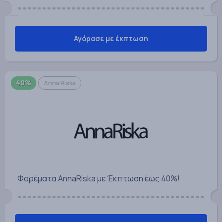
Αγόρασε με έκπτωση
40%
Anna Riska
Φορέματα AnnaRiska με Έκπτωση έως 40%!