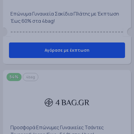
Επώνυμα Γυναικεία Σακίδια Πλάτης με Έκπτωση
Έως 60% στα 4bag!
Αγόρασε με έκπτωση
54%
4bag
Προσφορά Επώνυμες Γυναικείες Τσάντες