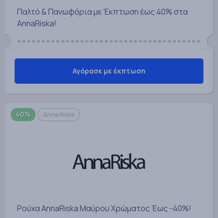
Παλτό & Πανωφόρια με Έκπτωση έως 40% στα
AnnaRiska!
Αγόρασε με έκπτωση
40%
Anna Riska
Ρούχα AnnaRiska Μαύρου Χρώματος Έως -40%!