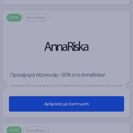
20%
Anna Riska
Προσφορά Αξεσουάρ -20% στα AnnaRiska!
Αγόρασε με έκπτωση
40%
Anna Riska