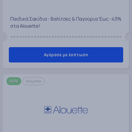
Παιδικά Σακίδια - Βαλίτσες & Παγούρια Έως -43%
στα Alouette!
Αγόρασε με έκπτωση
50%
Alouette