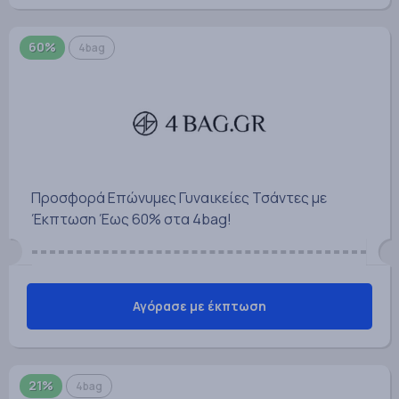
60%
4bag
Προσφορά Επώνυμες Γυναικείες Τσάντες με
Έκπτωση Έως 60% στα 4bag!
Αγόρασε με έκπτωση
21%
4bag