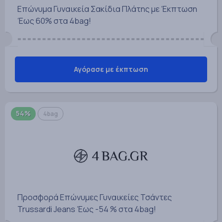
Επώνυμα Γυναικεία Σακίδια Πλάτης με Έκπτωση
Έως 60% στα 4bag!
Αγόρασε με έκπτωση
54%
4bag
Προσφορά Επώνυμες Γυναικείες Τσάντες
Trussardi Jeans Έως -54 % στα 4bag!