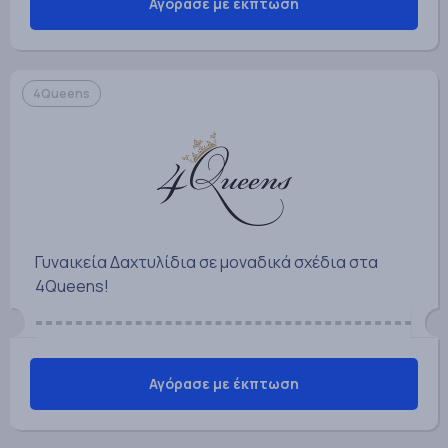
Αγόρασε με έκπτωση
4Queens
Γυναικεία Δαχτυλίδια σε μοναδικά σχέδια στα
4Queens!
Αγόρασε με έκπτωση