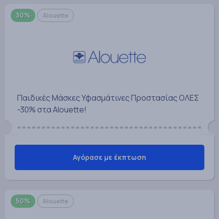
30%
Alouette
Παιδικές Μάσκες Υφασμάτινες Προστασίας ΟΛΕΣ
-30% στα Alouette!
Αγόρασε με έκπτωση
50%
Alouette