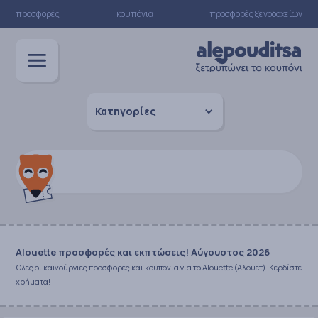
προσφορές
κουπόνια
προσφορές ξενοδοχείων
Κατηγορίες
Alouette προσφορές και εκπτώσεις! Αύγουστος 2026
Όλες οι καινούργιες προσφορές και κουπόνια για το Alouette (Αλουετ). Κερδίστε
χρήματα!