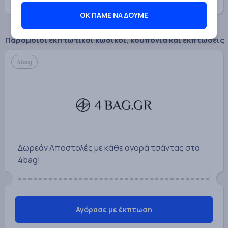
ΟΚ ΠΑΜΕ ΝΑ ΔΟΥΜΕ
Παρόμοιοι εκπτωτικοί κωδικοί, κουπόνια και εκπτώσεις
4bag
Δωρεάν Αποστολές με κάθε αγορά τσάντας στα
4bag!
Αγόρασε με έκπτωση